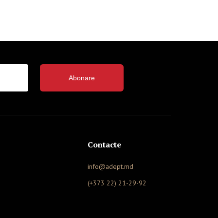
Abonare
Contacte
info@adept.md
(+373 22) 21-29-92