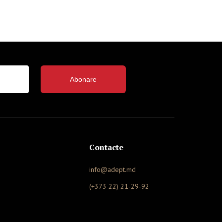
Abonare
Contacte
info@adept.md
(+373 22) 21-29-92