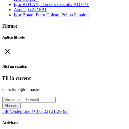
Igor BOȚAN, Director executiv ADEPT
Asociația ADEPT
Igor Boțan, Petru Culeac, Polina Panainte
Filtrare
Aplică filtrele
Nici un rezultat
Fii la curent
cu activitățile noastre
Abonare
info@adept.md
(+373 22) 21-29-92
Activitate