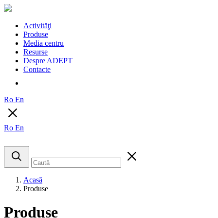
Activităţi
Produse
Media centru
Resurse
Despre ADEPT
Contacte
Ro
En
Ro
En
Acasă
Produse
Produse