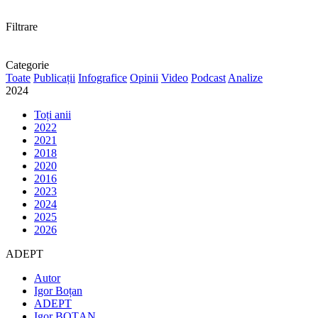
Filtrare
Categorie
Toate
Publicații
Infografice
Opinii
Video
Podcast
Analize
2024
Toți anii
2022
2021
2018
2020
2016
2023
2024
2025
2026
ADEPT
Autor
Igor Boțan
ADEPT
Igor BOȚAN