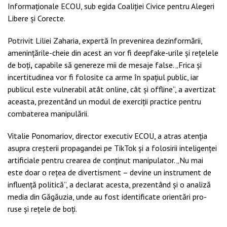
Informaționale ECOU, sub egida Coaliției Civice pentru Alegeri
Libere și Corecte.
Potrivit Liliei Zaharia, expertă în prevenirea dezinformării,
amenințările-cheie din acest an vor fi deepfake-urile și rețelele
de boți
,
capabile să genereze mii de mesaje false. „Frica și
incertitudinea vor fi folosite ca arme în spațiul public, iar
publicul este vulnerabil atât online, cât și offline”, a avertizat
aceasta, prezentând un modul de exerciții practice pentru
combaterea manipulării.
Vitalie Ponomariov, director executiv ECOU, a atras atenția
asupra creșterii propagandei pe TikTok și a folosirii inteligenței
artificiale pentru crearea de conținut manipulator. „Nu mai
este doar o rețea de divertisment – devine un instrument de
influență politică”, a declarat acesta, prezentând și o analiză
media din Găgăuzia, unde au fost identificate orientări pro-
ruse și rețele de boți.