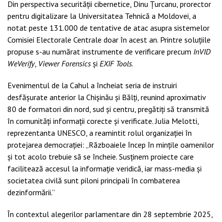
Din perspectiva securității cibernetice, Dinu Țurcanu, prorector
pentru digitalizare la Universitatea Tehnică a Moldovei, a
notat peste 131.000 de tentative de atac asupra sistemelor
Comisiei Electorale Centrale doar în acest an. Printre soluțiile
propuse s-au numărat instrumente de verificare precum
InVID
WeVerify
,
Viewer Forensics
și
EXIF Tools
.
Evenimentul de la Cahul a încheiat seria de instruiri
desfășurate anterior la Chișinău și Bălți, reunind aproximativ
80 de formatori din nord, sud și centru, pregătiți să transmită
în comunități informații corecte și verificate. Julia Melotti,
reprezentanta UNESCO, a reamintit rolul organizației în
protejarea democrației: „Războaiele încep în mințile oamenilor
și tot acolo trebuie să se încheie. Susținem proiecte care
facilitează accesul la informație veridică, iar mass-media și
societatea civilă sunt piloni principali în combaterea
dezinformării.”
În contextul alegerilor parlamentare din 28 septembrie 2025,