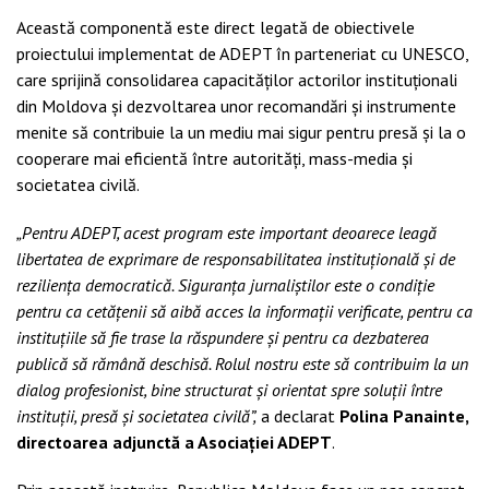
Această componentă este direct legată de obiectivele
proiectului implementat de ADEPT în parteneriat cu UNESCO,
care sprijină consolidarea capacităților actorilor instituționali
din Moldova și dezvoltarea unor recomandări și instrumente
menite să contribuie la un mediu mai sigur pentru presă și la o
cooperare mai eficientă între autorități, mass-media și
societatea civilă.
„Pentru ADEPT, acest program este important deoarece leagă
libertatea de exprimare de responsabilitatea instituțională și de
reziliența democratică. Siguranța jurnaliștilor este o condiție
pentru ca cetățenii să aibă acces la informații verificate, pentru ca
instituțiile să fie trase la răspundere și pentru ca dezbaterea
publică să rămână deschisă. Rolul nostru este să contribuim la un
dialog profesionist, bine structurat și orientat spre soluții între
instituții, presă și societatea civilă”,
a declarat
Polina Panainte,
directoarea adjunctă a Asociației ADEPT
.