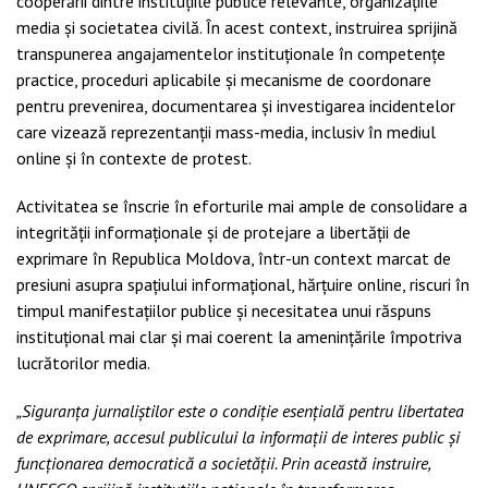
cooperării dintre instituțiile publice relevante, organizațiile
media și societatea civilă. În acest context, instruirea sprijină
transpunerea angajamentelor instituționale în competențe
practice, proceduri aplicabile și mecanisme de coordonare
pentru prevenirea, documentarea și investigarea incidentelor
care vizează reprezentanții mass-media, inclusiv în mediul
online și în contexte de protest.
Activitatea se înscrie în eforturile mai ample de consolidare a
integrității informaționale și de protejare a libertății de
exprimare în Republica Moldova, într-un context marcat de
presiuni asupra spațiului informațional, hărțuire online, riscuri în
timpul manifestațiilor publice și necesitatea unui răspuns
instituțional mai clar și mai coerent la amenințările împotriva
lucrătorilor media.
„Siguranța jurnaliștilor este o condiție esențială pentru libertatea
de exprimare, accesul publicului la informații de interes public și
funcționarea democratică a societății. Prin această instruire,