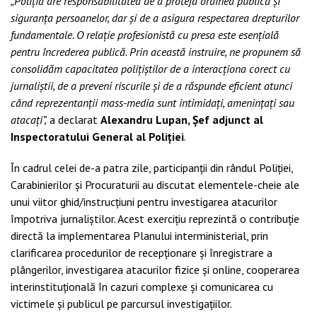
„Poliția are responsabilitatea de a proteja ordinea publică și
siguranța persoanelor, dar și de a asigura respectarea drepturilor
fundamentale. O relație profesionistă cu presa este esențială
pentru încrederea publică. Prin această instruire, ne propunem să
consolidăm capacitatea polițiștilor de a interacționa corect cu
jurnaliștii, de a preveni riscurile și de a răspunde eficient atunci
când reprezentanții mass-media sunt intimidați, amenințați sau
atacați”,
a declarat
Alexandru Lupan, Șef adjunct al
Inspectoratului General al Poliției
.
În cadrul celei de-a patra zile, participanții din rândul Poliției,
Carabinierilor și Procuraturii au discutat elementele-cheie ale
unui viitor ghid/instrucțiuni pentru investigarea atacurilor
împotriva jurnaliștilor. Acest exercițiu reprezintă o contribuție
directă la implementarea Planului interministerial, prin
clarificarea procedurilor de recepționare și înregistrare a
plângerilor, investigarea atacurilor fizice și online, cooperarea
interinstituțională în cazuri complexe și comunicarea cu
victimele și publicul pe parcursul investigațiilor.