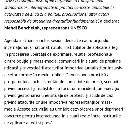
UNESCO sprijină instituțiile naționale în transformarea
standardelor internaționale în practici concrete, aplicabile în
activitatea de zi cu zi a poliției, procurorilor și altor actori
responsabili de protejarea drepturilor fundamentale”,
a declarat
Mehdi Benchelah, reprezentant UNESCO
.
Agenda instruirii a inclus sesiuni dedicate cadrului juridic
internațional și național, rolului instituțiilor de aplicare a legii
în protejarea libertății de exprimare, relației profesionale
dintre poliție și mass-media, comunicării în situații de presiune
ridicată și investigării atacurilor împotriva jurnaliștilor, inclusiv
a celor comise în mediul online. Dimensiunea practică a
programului a inclus simulări de conferințe de presă, scenarii
privind accesul jurnaliștilor la locul unui incident, un exercițiu
privind gestionarea unei situații de protest și studii de caz
privind atacurile online împotriva reprezentanților mass-
media. Aceste activități au urmărit dezvoltarea unor deprinderi
concrete pentru interacțiunea în situații reale între instituțiile
de aplicare a legii și presă.