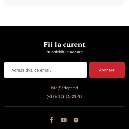
Fii la curent
cu activitățile noastre
Abonare
info@adept.md
(+373 22) 21-29-92